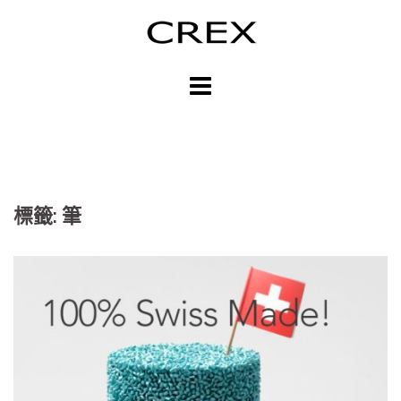
跳
至
主
內
容
區
標籤: 筆