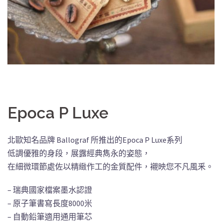
Epoca P Luxe
北歐知名品牌 Ballograf 所推出的Epoca P Luxe系列
低調優雅的身段，展露經典雋永的姿態，
在細微環節處佐以精緻作工的金質配件，襯映您不凡風釆。
– 瑞典國家檔案墨水認證
– 原子筆書寫長度8000米
– 自動鉛筆適用通用筆芯