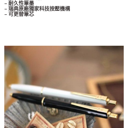
– 耐久性筆墨
– 瑞典原廠獨家科技按壓機構
– 可更替筆芯