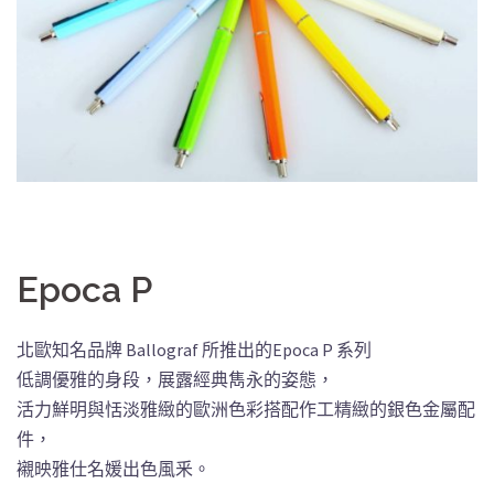
Epoca P
北歐知名品牌 Ballograf 所推出的Epoca P 系列
低調優雅的身段，展露經典雋永的姿態，
活力鮮明與恬淡雅緻的歐洲色彩搭配作工精緻的銀色金屬配
件，
襯映雅仕名媛出色風釆。