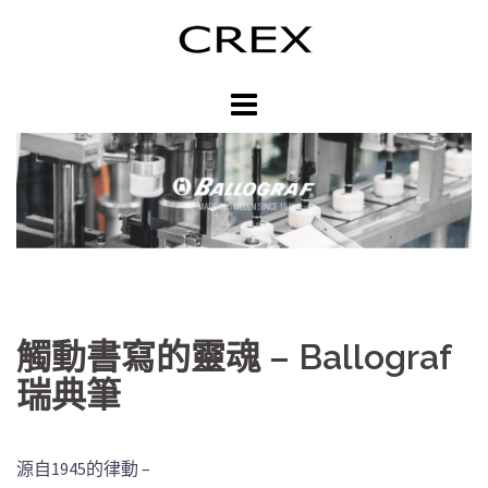
跳
至
主
內
容
區
觸動書寫的靈魂 – Ballograf
瑞典筆
源自1945的律動 –