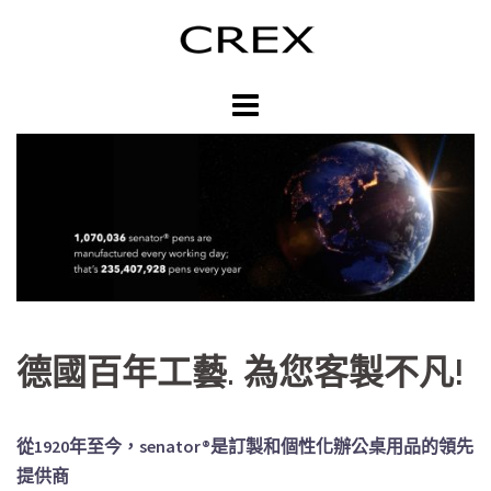
跳
至
主
內
容
區
德國百年工藝. 為您客製不凡!
從1920年至今，
senator®是訂製和個性化辦公桌用品的領先
提供商