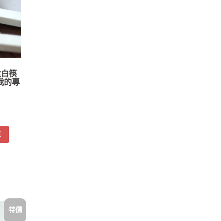
盒白筷
 我的專
車
特價