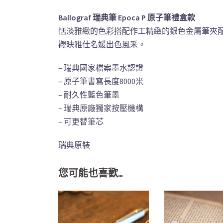
Ballograf 瑞典筆 Epoca P 原子筆禮盒款
恬淡雅緻的色彩搭配作工精緻的銀色金屬筆夾
襯映雅仕名媛出色風釆。
– 瑞典國家檔案墨水認證
– 原子筆書寫長度8000米
– 耐久性藍色筆墨
– 瑞典原廠獨家按壓機構
– 可更替筆芯
瑞典原裝
您可能也喜歡…