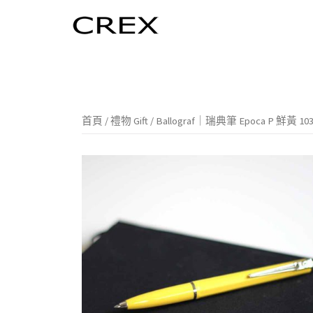
跳
至
主
內
容
區
首頁
/
禮物 Gift
/ Ballograf｜瑞典筆 Epoca P 鮮