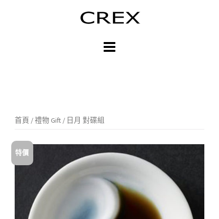
跳
至
主
內
容
區
首頁
/
禮物 Gift
/ 日月 對碟組
特價