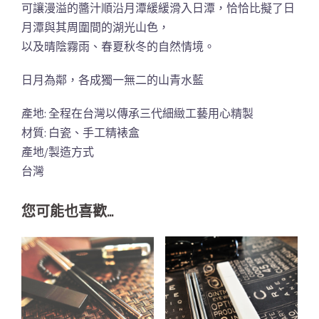
可讓漫溢的醬汁順沿月潭緩緩滑入日潭，恰恰比擬了日
月潭與其周圍間的湖光山色，
以及晴陰霧雨、春夏秋冬的自然情境。
日月為鄰，各成獨一無二的山青水藍
產地: 全程在台灣以傳承三代細緻工藝用心精製
材質: 白瓷、手工精裱盒
產地/製造方式
台灣
您可能也喜歡…