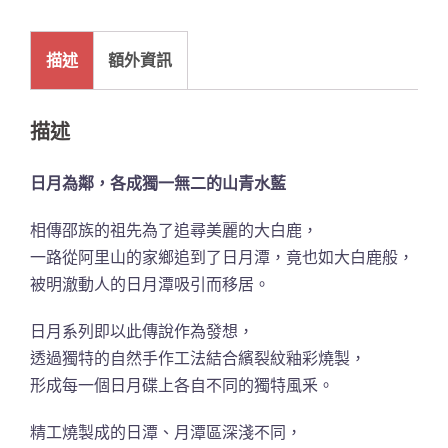
描述
額外資訊
描述
日月為鄰，各成獨一無二的山青水藍
相傳邵族的祖先為了追尋美麗的大白鹿，
一路從阿里山的家鄉追到了日月潭，竟也如大白鹿般，
被明澈動人的日月潭吸引而移居。
日月系列即以此傳說作為發想，
透過獨特的自然手作工法結合繽裂紋釉彩燒製，
形成每一個日月碟上各自不同的獨特風釆。
精工燒製成的日潭、月潭區深淺不同，