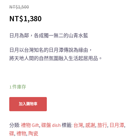
NT$
1,500
NT$
1,380
日月為鄰，各成獨一無二的山青水藍
日月以台灣知名的日月潭傳說為緣由，
將天地人間的自然氛圍融入生活起居用品。
1 件庫存
加入購物車
分類:
禮物 Gift
,
碟盤 dish
標籤:
台灣
,
感謝
,
旅行
,
日月潭
,
碟
,
禮物
,
陶瓷