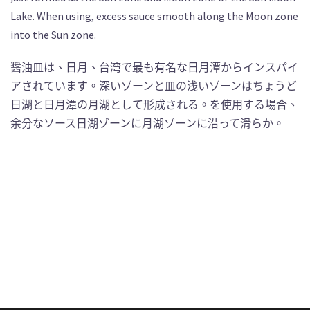
Lake. When using, excess sauce smooth along the Moon zone
into the Sun zone.
醤油皿は、日月、台湾で最も有名な日月潭からインスパイ
アされています。深いゾーンと皿の浅いゾーンはちょうど
日湖と日月潭の月湖として形成される。を使用する場合、
余分なソース日湖ゾーンに月湖ゾーンに沿って滑らか。