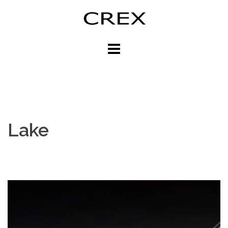
跳
至
主
內
容
區
Lake