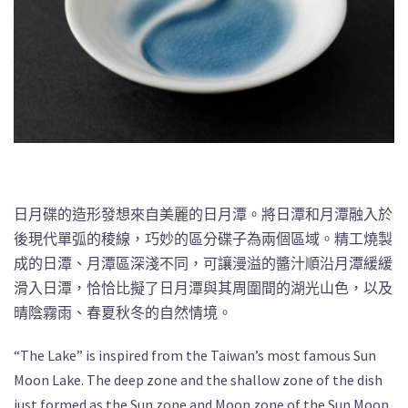
日月碟的造形發想來自美麗的日月潭。將日潭和月潭融入於
後現代單弧的稜線，巧妙的區分碟子為兩個區域。精工燒製
成的日潭、月潭區深淺不同，可讓漫溢的醬汁順沿月潭緩緩
滑入日潭，恰恰比擬了日月潭與其周圍間的湖光山色，以及
晴陰霧雨、春夏秋冬的自然情境。
“The Lake” is inspired from the Taiwan’s most famous Sun
Moon Lake. The deep zone and the shallow zone of the dish
just formed as the Sun zone and Moon zone of the Sun Moon