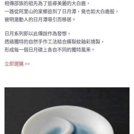
相傳邵族的祖先為了追尋美麗的大白鹿，
一路從阿里山的家鄉追到了日月潭，竟也如大白鹿般，
被明澈動人的日月潭吸引而移居。
日月系列即以此傳說作為發想，
透過獨特的自然手作工法結合繽裂紋釉彩燒製，
形成每一個日月碟上各自不同的獨特風釆。
立即選購 >>